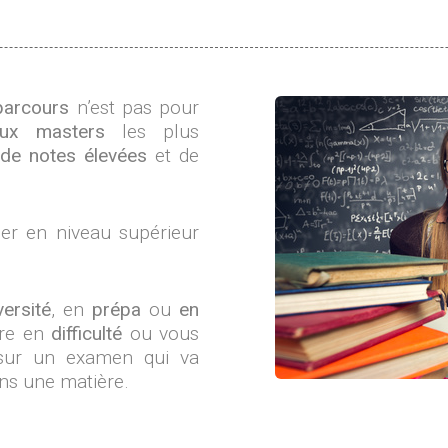
parcours
n’est pas pour
aux masters
les plus
n de notes élevées
et de
ser en niveau supérieur
versité
, en
prépa
ou
en
tre en
difficulté
ou vous
ur un examen qui va
ns une matière.