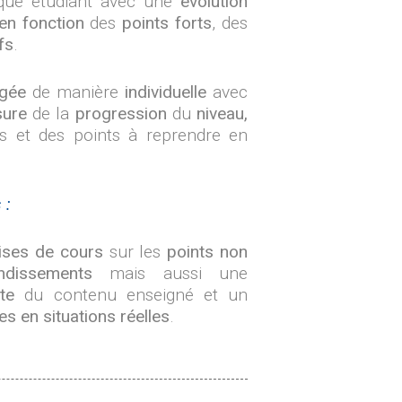
ue étudiant avec une
évolution
en fonction
des
points forts
, des
fs
.
igée
de manière
individuelle
avec
ure
de la
progression
du
niveau,
es et des points à reprendre en
 :
ises de cours
sur les
points non
ndissements
mais aussi une
te
du contenu enseigné et un
 en situations réelles
.