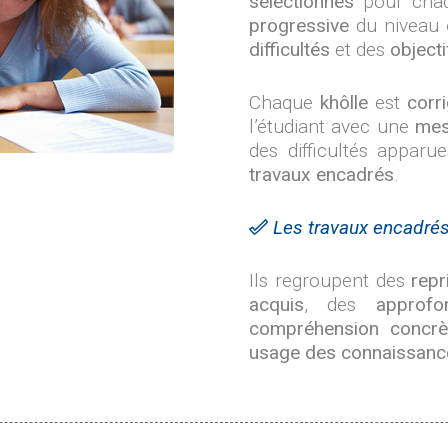
sélectionnés
pour chaq
progressive
du niveau
difficultés
et des
objecti
Chaque
khôlle
est
corr
l’étudiant avec une
mes
des difficultés apparu
travaux encadrés
.
Les travaux encadrés
Ils regroupent des
repr
acquis
, des
approfo
compréhension concrè
usage des connaissances