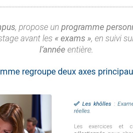
mpus
, propose un
programme personn
stage avant les
« exams »
, en suivi s
l’année
entière.
mme regroupe deux axes principaux 
Les khôlles
:
Exame
réelles.
Les exercices et 