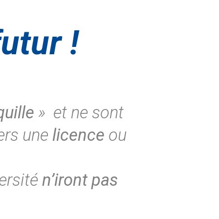
utur !
uille
» et ne sont
vers une
licence
ou
versité
n’iront pas