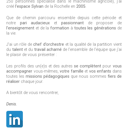
250 personnes spécialisé dans le machinisme agricole), j’ai
créé
l’espace Sylvan
de la Rochelle en
2005
.
Que de chemin parcouru ensemble depuis cette période et
notre
pari audacieux
et
passionnant
de proposer de
l’enseignement
et de la
formation
à
toutes les générations
de
la vie.
J’ai un rôle de
chef d’orchestre
et la qualité de la partition vient
du
talent
et du
travail acharné
de l’ensemble de l’équipe que j’ai
le plaisir de vous présenter :
Les profils des un(e)s et des autres
se complètent
pour
vous
accompagner
vous-mêmes,
votre famille
et
vos enfants
dans
toutes les
missions pédagogiques
que nous sommes
fiers de
réaliser
chaque jour.
A bientôt de vous rencontrer,
Denis.